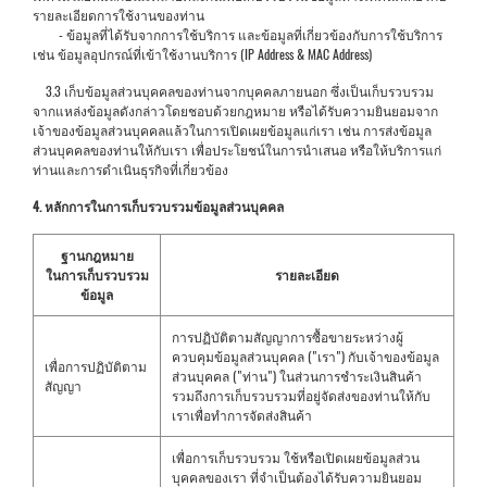
รายละเอียดการใช้งานของท่าน
- ข้อมูลที่ได้รับจากการใช้บริการ และข้อมูลที่เกี่ยวข้องกับการใช้บริการ
เช่น ข้อมูลอุปกรณ์ที่เข้าใช้งานบริการ (IP Address & MAC Address)
3.3 เก็บข้อมูลส่วนบุคคลของท่านจากบุคคลภายนอก ซึ่งเป็นเก็บรวบรวม
จากแหล่งข้อมูลดังกล่าวโดยชอบด้วยกฎหมาย หรือได้รับความยินยอมจาก
เจ้าของข้อมูลส่วนบุคคลแล้วในการเปิดเผยข้อมูลแก่เรา เช่น การส่งข้อมูล
ส่วนบุคคลของท่านให้กับเรา เพื่อประโยชน์ในการนำเสนอ หรือให้บริการแก่
ท่านและการดำเนินธุรกิจที่เกี่ยวข้อง
4. หลักการในการเก็บรวบรวมข้อมูลส่วนบุคคล
ฐานกฎหมาย
ในการเก็บรวบรวม
รายละเอียด
ข้อมูล
การปฏิบัติตามสัญญาการซื้อขายระหว่างผู้
ควบคุมข้อมูลส่วนบุคคล ("เรา") กับเจ้าของข้อมูล
เพื่อการปฏิบัติตาม
ส่วนบุคคล ("ท่าน") ในส่วนการชำระเงินสินค้า
สัญญา
รวมถึงการเก็บรวบรวมที่อยู่จัดส่งของท่านให้กับ
เราเพื่อทำการจัดส่งสินค้า
เพื่อการเก็บรวบรวม ใช้หรือเปิดเผยข้อมูลส่วน
บุคคลของเรา ที่จำเป็นต้องได้รับความยินยอม