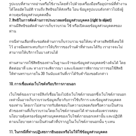
รูปแบบที่สามารถอ่านหรือใช้งานโดยทั่วไปด้วยเครื่องมือหรืออุปกรณ์ที่ทำงาน
ได้โดยอัตโนมัติ รวมถึง สิทธิขอให้ส่งหรือ โอน ข้อมูลรูปแบบดังกล่าวไปยังผู้
ควบคุมข้อมูลส่วนบุคคลอื่น
7. สิทธิในการคัดค้านการประมวลผลข้อมูลส่วนบุคคล (right to object)
ท่านมีสิทธิขอคัดค้านการเก็บรวบรวม ใช้ หรือเปิดเผยข้อมูลส่วนบุคคลของ
ท่าน
กรณีท่านเลือกที่จะขอคัดค้านการเก็บรวบรวม ขอให้ลบ ทำลายสิทธิที่เคยให้
ไว้ อาจมีผลกระทบกับการให้บริการของร้านค้าที่ท่านจะได้รับ เราอาจจะไม่
สามารถให้บริการในบางส่วนได้
ท่านสามารถใช้สิทธิของท่านในฐานะเจ้าของข้อมูลส่วนบุคคลข้างต้นได้ โดย
ติดต่อมาที่ และ ทางเราจะพิจารณา และแจ้งผลการพิจารณาการขอใช้สิทธิ
ให้ท่านทราบภายใน 30 วันนับแต่วันที่เราได้รับคำร้องขอดังกล่าว
10. การเชื่อมต่อเว็บไซต์หรือบริการภายนอก
เว็บไซต์ของเราอาจมีลิงก์เชื่อมโยงไปยังเว็บไซต์ภายนอกซึ่งเว็บไซต์ภายนอก
เหล่านั้นอาจเก็บรวบรวมข้อมูลเกี่ยวกับการใช้บริการ และข้อมูลส่วนบุคคล
ของท่าน โดยเราไม่สามารถรับผิดชอบในความปลอดภัยหรือความเป็นส่วน
ตัวของท่านที่เก็บรวบรวมโดยเว็บไซต์ภายนอกได้ ท่านจะต้องตรวจสอบ
นโยบายคุ้มครองข้อมูลส่วนบุคคลของเว็บไซต์ภายนอกเหล่านั้น และปฏิบัติ
ตามนโยบายความเป็นส่วนตัวที่ปรากฏในเว็บไซต์ภายนอกนั้น ๆ แทน
11. ในกรณีที่ท่านปฏิเสธการยินยอมหรือไม่ให้ใช้ข้อมูลส่วนบุคคล