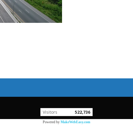
Visitors
522,736
Powered by
MakeWebEasy.com